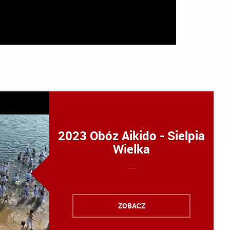
2023 Obóz Aikido - Sielpia
Wielka
ZOBACZ