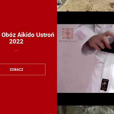
Obóz Aikido Ustroń
2022
ZOBACZ