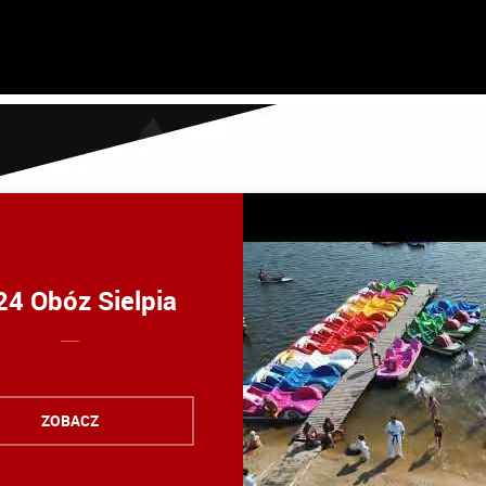
24 Obóz Sielpia
ZOBACZ