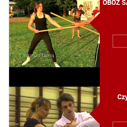
OBÓZ S
Czy