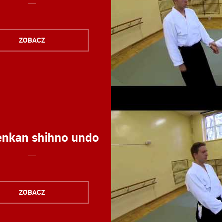
ZOBACZ
tenkan shihno undo
ZOBACZ